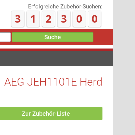
Erfolgreiche Zubehör-Suchen:
3
1
2
3
0
7
Suche
AEG JEH1101E Herd
Zur Zubehör-Liste