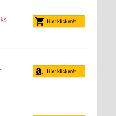
nks
Hier klicken!*
e
Hier klicken!*