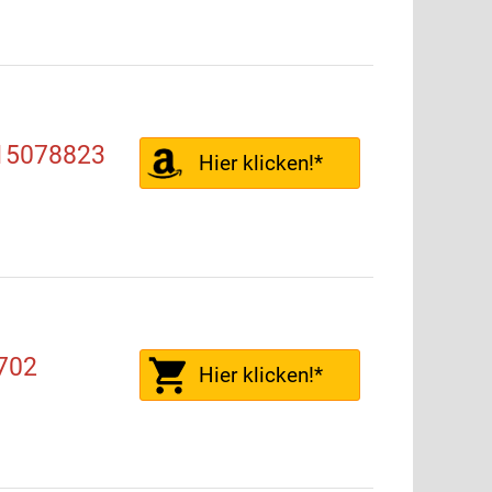
315078823
Hier klicken!*
702
Hier klicken!*