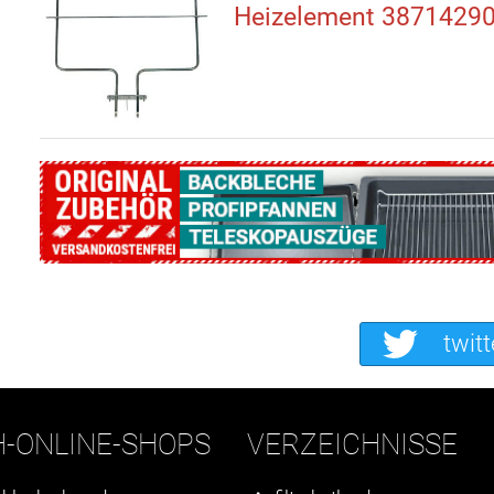
Heizelement 3871429
twitt
H-ONLINE-SHOPS
VERZEICHNISSE