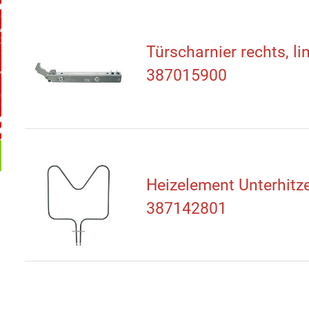
Türscharnier rechts, li
387015900
Heizelement Unterhitz
387142801