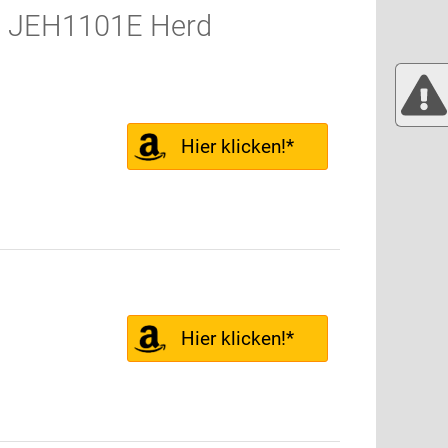
G JEH1101E Herd
Hier klicken!*
Hier klicken!*