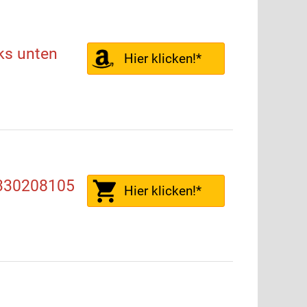
ks unten
Hier klicken!*
 330208105
Hier klicken!*