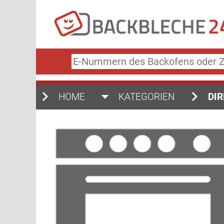
E-
Nummern
des
Backofens
HOME
KATEGORIEN
DIR
oder
Zubehörs
(keine
Sonderzeichen)