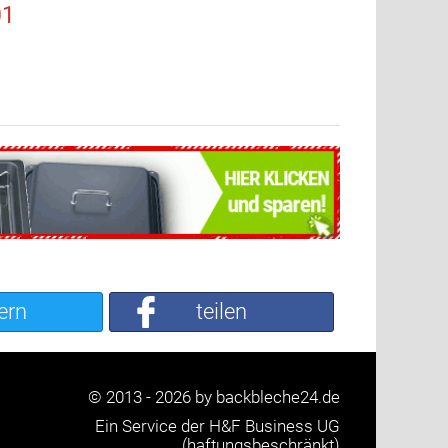
01
ern
teilen
© 2013 - 2026 by backbleche24.de
Ein Service der H&F Business UG
(haftungsbeschränkt)