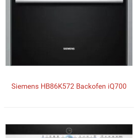
Siemens HB86K572 Backofen iQ700