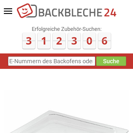
Erfolgreiche Zubehör-Suchen:
3
1
2
3
0
9
Suche
E-
Nummern
des
Backofens
oder
Zubehörs
(keine
Sonderzeichen)