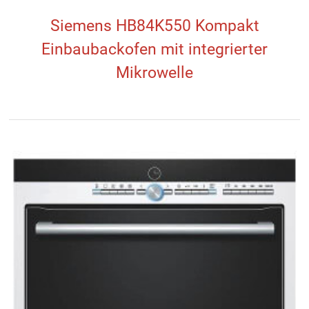
Siemens HB84K550 Kompakt
Einbaubackofen mit integrierter
Mikrowelle