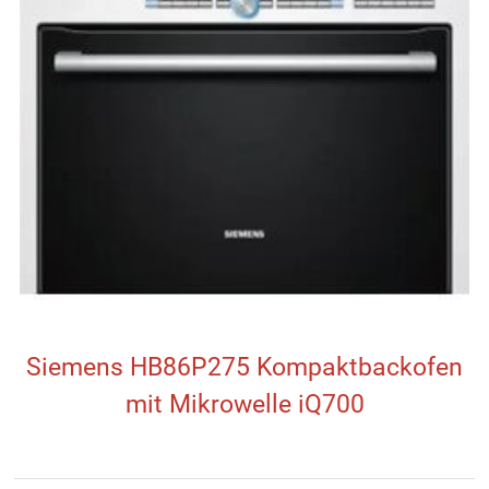
Siemens HB86P275 Kompaktbackofen
mit Mikrowelle iQ700