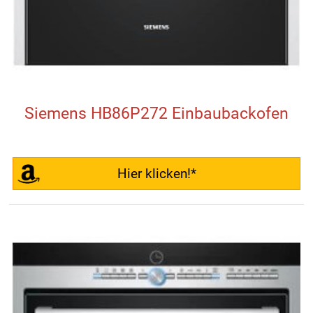
Siemens HB86P272 Einbaubackofen
Hier klicken!*