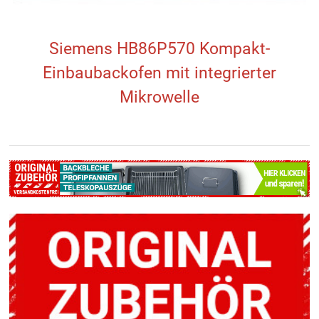
Siemens HB86P570 Kompakt-
Einbaubackofen mit integrierter
Mikrowelle