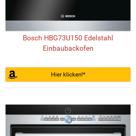
Bosch HBG73U150 Edelstahl
Einbaubackofen
Hier klicken!*