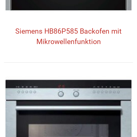
Siemens HB86P585 Backofen mit
Mikrowellenfunktion