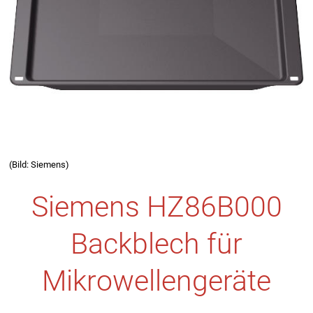
(Bild: Siemens)
Siemens HZ86B000
Backblech für
Mikrowellengeräte