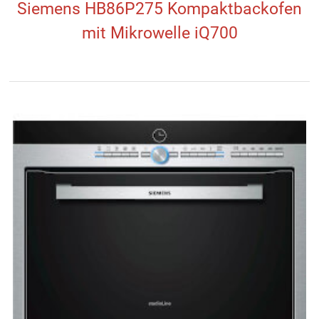
Siemens HB86P275 Kompaktbackofen
mit Mikrowelle iQ700