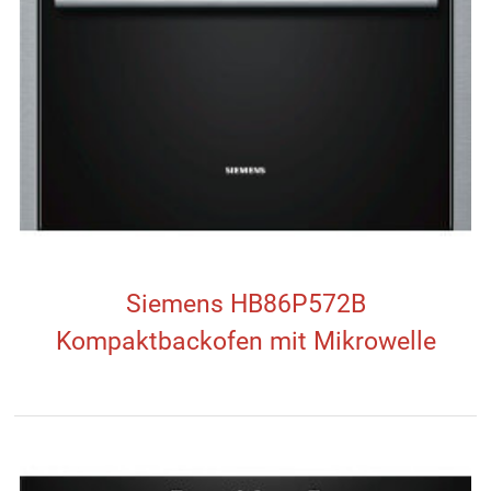
Siemens HB86P572B
Kompaktbackofen mit Mikrowelle