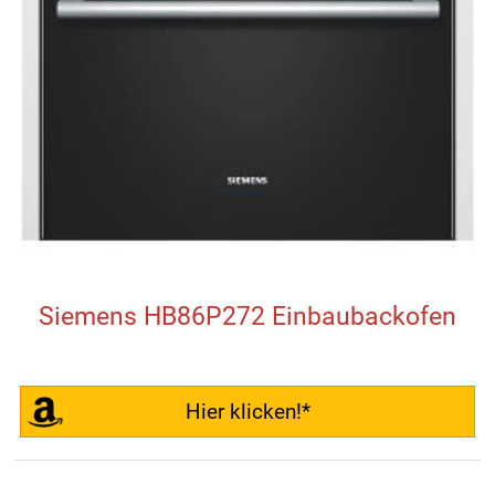
Siemens HB86P272 Einbaubackofen
Hier klicken!*