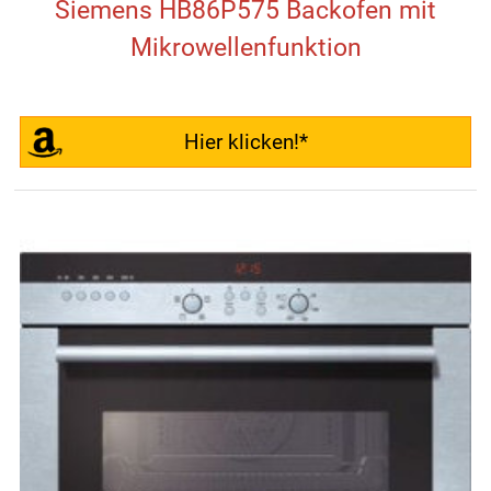
Siemens HB86P575 Backofen mit
Mikrowellenfunktion
Hier klicken!*