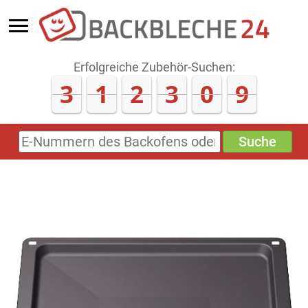
Erfolgreiche Zubehör-Suchen:
3
1
2
3
0
9
Suche
E-
Nummern
des
Backofens
oder
Zubehörs
(keine
Sonderzeichen)