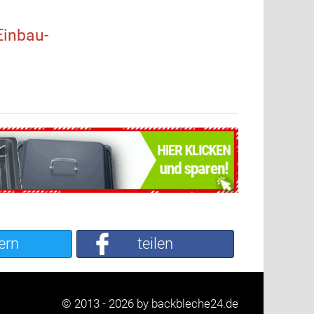
inbau-
ern
teilen
© 2013 - 2026 by backbleche24.de