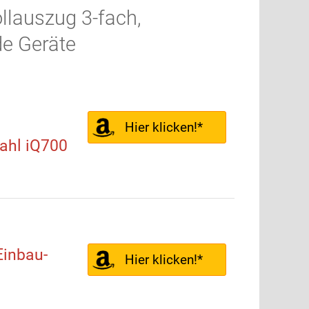
lauszug 3-fach,
de Geräte
Hier klicken!*
ahl iQ700
inbau-
Hier klicken!*