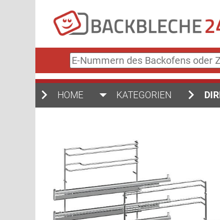
E-
Nummern
des
Backofens
HOME
KATEGORIEN
DIR
oder
Zubehörs
(keine
Sonderzeichen)