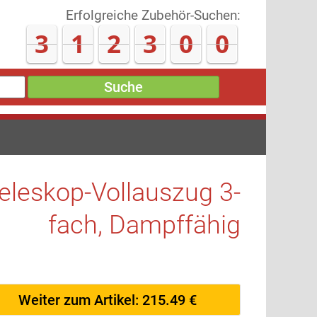
Erfolgreiche Zubehör-Suchen:
3
1
2
3
0
7
Suche
leskop-Vollauszug 3-
fach, Dampffähig
Weiter zum Artikel: 215.49 €