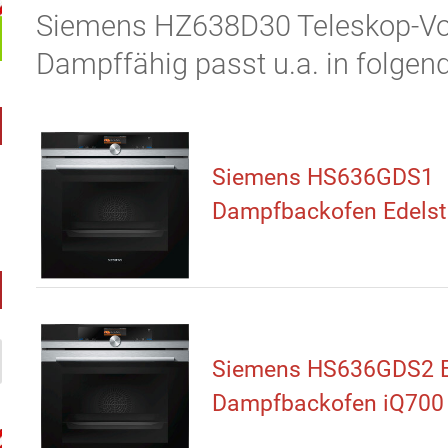
Siemens HZ638D30 Teleskop-Vol
Dampffähig passt u.a. in folgen
Siemens HS636GDS1
Dampfbackofen Edelst
Siemens HS636GDS2 E
Dampfbackofen iQ700