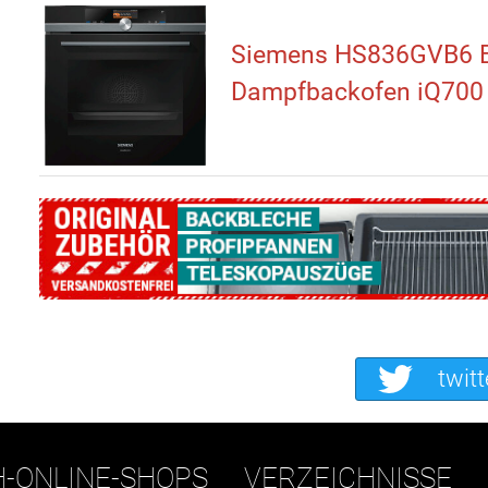
Siemens HS836GVB6 E
Dampfbackofen iQ700
twitt
H-ONLINE-SHOPS
VERZEICHNISSE