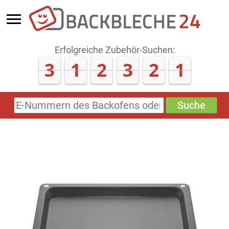
Erfolgreiche Zubehör-Suchen:
3
1
2
3
2
1
Suche
E-
Nummern
des
Backofens
oder
Zubehörs
(keine
Sonderzeichen)