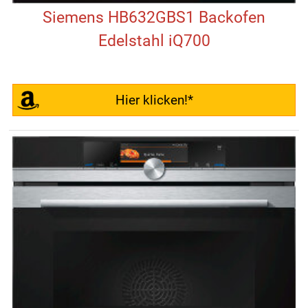
Siemens HB632GBS1 Backofen
Edelstahl iQ700
Hier klicken!*