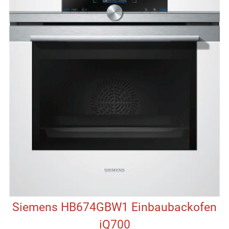
Siemens HB674GBW1 Einbaubackofen
iQ700