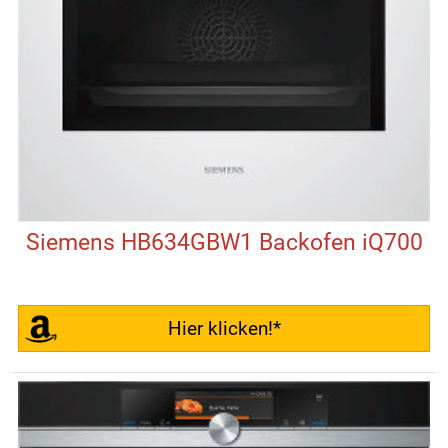
Siemens HB634GBW1 Backofen iQ700
Hier klicken!*