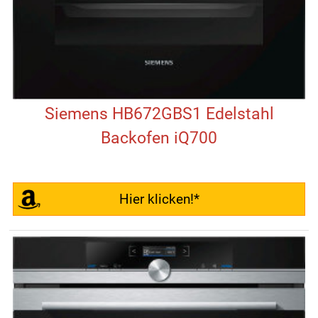
Siemens HB672GBS1 Edelstahl
Backofen iQ700
Hier klicken!*