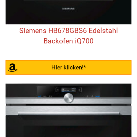
Siemens HB678GBS6 Edelstahl
Backofen iQ700
Hier klicken!*