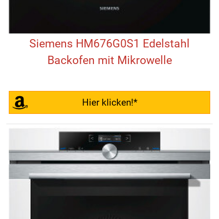
Siemens HM676G0S1 Edelstahl
Backofen mit Mikrowelle
Hier klicken!*