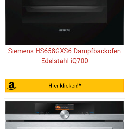
Siemens HS658GXS6 Dampfbackofen
Edelstahl iQ700
Hier klicken!*