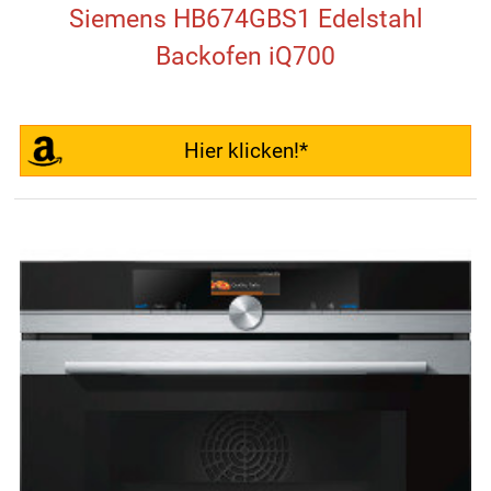
Siemens HB674GBS1 Edelstahl
Backofen iQ700
Hier klicken!*