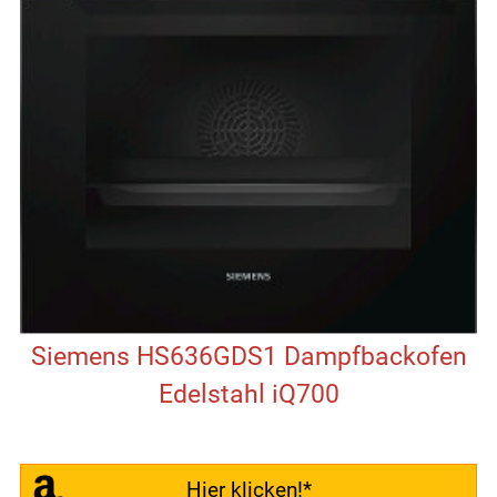
Siemens HS636GDS1 Dampfbackofen
Edelstahl iQ700
Hier klicken!*