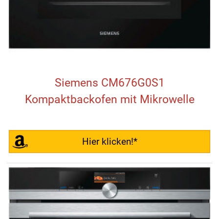
Siemens CM676G0S1
Kompaktbackofen mit Mikrowelle
Hier klicken!*