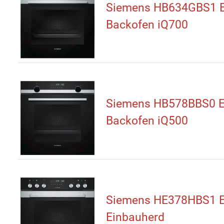
Siemens HB634GBS1 E
Backofen iQ700
Siemens HB578BBS0 E
Backofen iQ500
Siemens HE378HBS1 E
Einbauherd