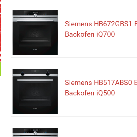
Siemens HB672GBS1 E
Backofen iQ700
Siemens HB517ABS0 E
Backofen iQ500