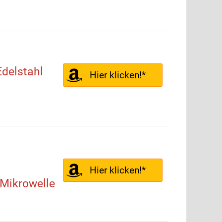
delstahl
Hier klicken!*
Hier klicken!*
Mikrowelle