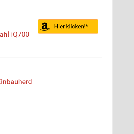
Hier klicken!*
ahl iQ700
inbauherd