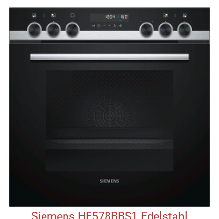
Siemens HE578BBS1 Edelstahl