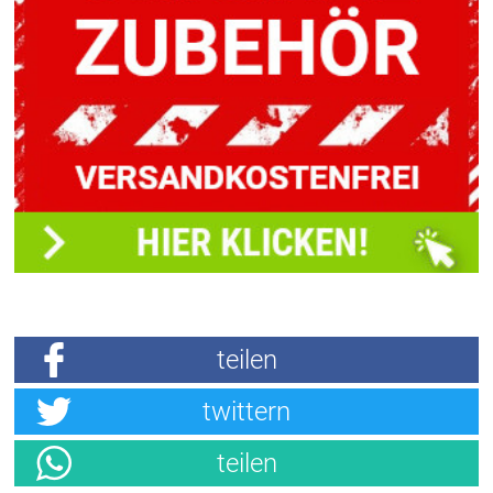
teilen
twittern
teilen