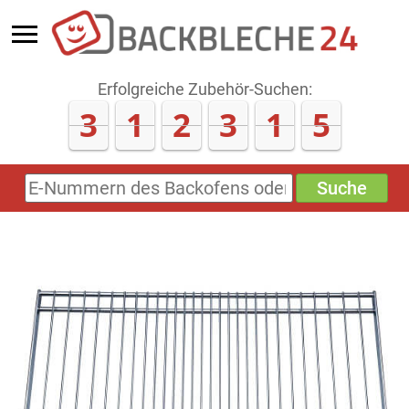
Erfolgreiche Zubehör-Suchen:
3
1
2
3
1
5
Suche
E-
Nummern
des
Backofens
oder
Zubehörs
(keine
Sonderzeichen)