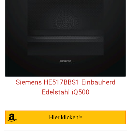
Siemens HE517BBS1 Einbauherd
Edelstahl iQ500
Hier klicken!*