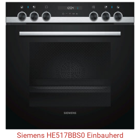
Siemens HE517BBS0 Einbauherd