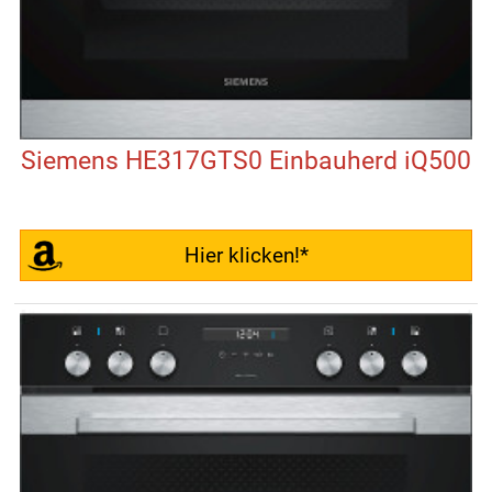
Siemens HE317GTS0 Einbauherd iQ500
Hier klicken!*