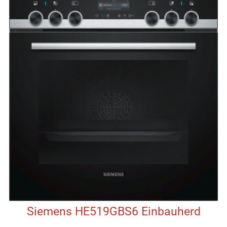
Siemens HE519GBS6 Einbauherd