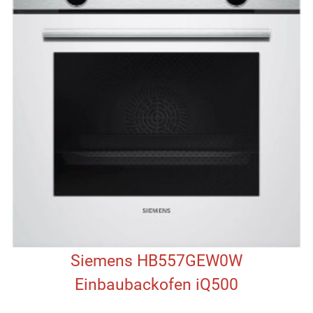
Siemens HB557GEW0W
Einbaubackofen iQ500