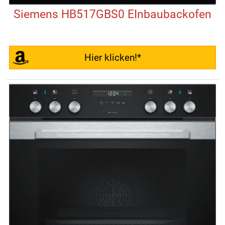
Siemens HB517GBS0 EInbaubackofen
Hier klicken!*