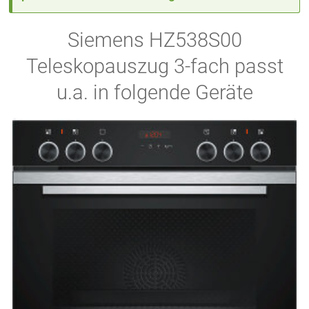
Siemens HZ538S00
Teleskopauszug 3-fach passt
u.a. in folgende Geräte