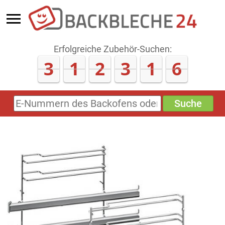
Erfolgreiche Zubehör-Suchen:
3
1
2
3
1
6
Suche
E-
Nummern
des
Backofens
oder
Zubehörs
(keine
Sonderzeichen)