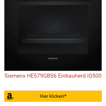
Siemens HE579GBS6 Einbauherd iQ500
Hier klicken!*