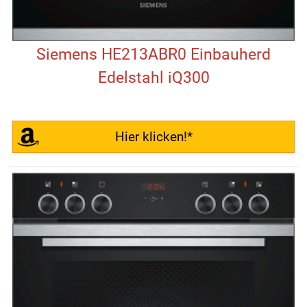
Siemens HE213ABR0 Einbauherd
Edelstahl iQ300
Hier klicken!*