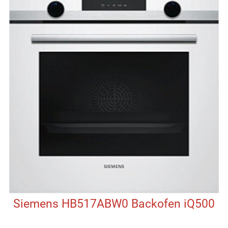
Siemens HB517ABW0 Backofen iQ500