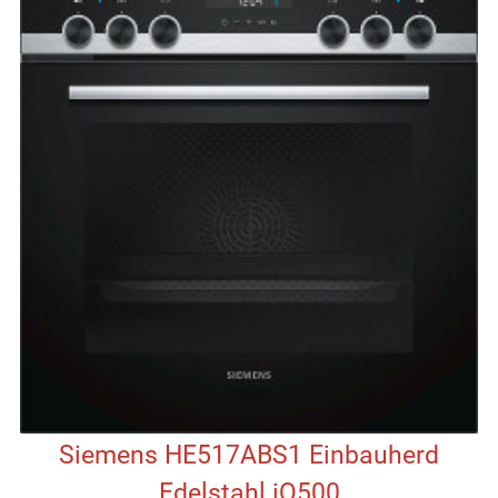
Siemens HE517ABS1 Einbauherd
Edelstahl iQ500