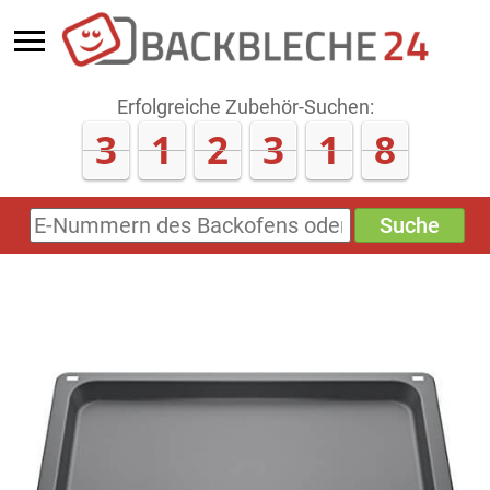
Erfolgreiche Zubehör-Suchen:
3
1
2
3
1
8
Suche
E-
Nummern
des
Backofens
oder
Zubehörs
(keine
Sonderzeichen)