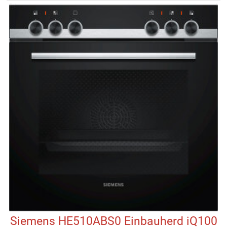
Siemens HE510ABS0 Einbauherd iQ100