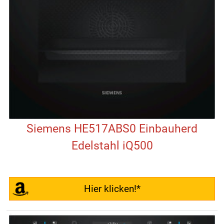
Siemens HE517ABS0 Einbauherd
Edelstahl iQ500
Hier klicken!*