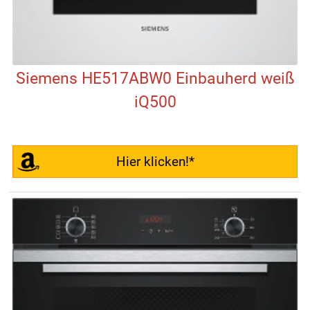
Siemens HE517ABW0 Einbauherd weiß
iQ500
Hier klicken!*