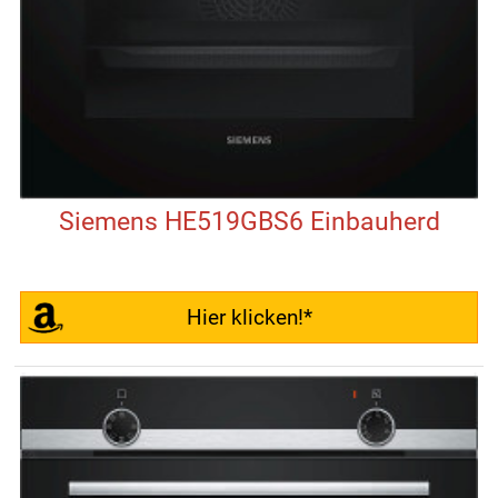
Siemens HE519GBS6 Einbauherd
Hier klicken!*