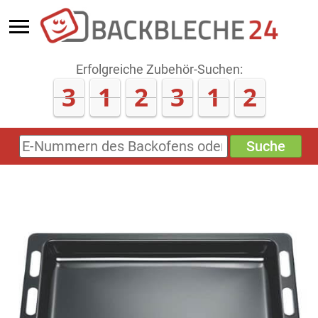
Erfolgreiche Zubehör-Suchen:
3
1
2
3
1
8
Suche
E-
Nummern
des
Backofens
oder
Zubehörs
(keine
Sonderzeichen)