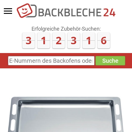
Erfolgreiche Zubehör-Suchen:
3
1
2
3
2
0
Suche
E-
Nummern
des
Backofens
oder
Zubehörs
(keine
Sonderzeichen)