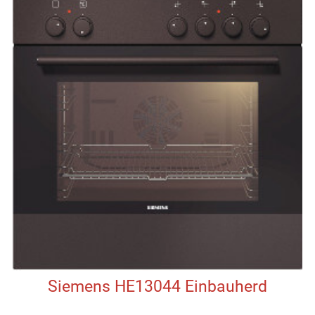
Siemens HE13044 Einbauherd