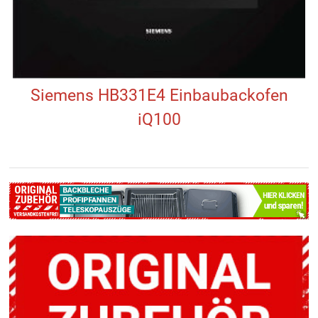
Siemens HB331E4 Einbaubackofen
iQ100