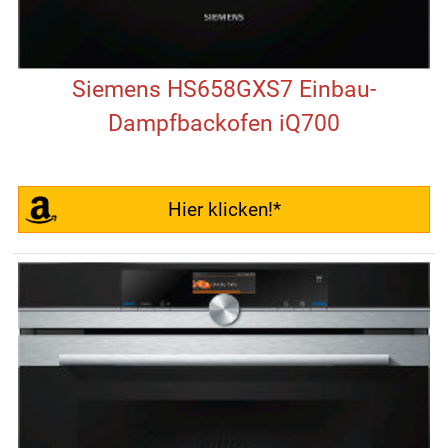
Siemens HS658GXS7 Einbau-
Dampfbackofen iQ700
Hier klicken!*