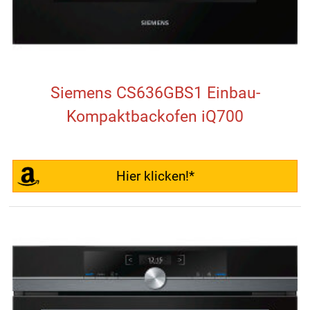
Siemens CS636GBS1 Einbau-
Kompaktbackofen iQ700
Hier klicken!*