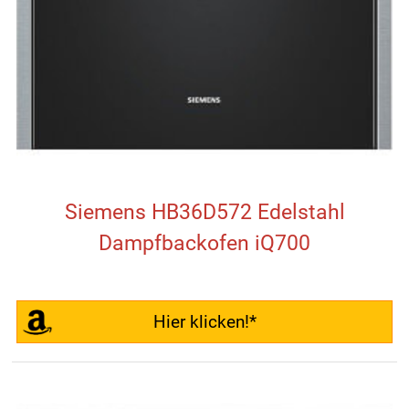
Siemens HB36D572 Edelstahl
Dampfbackofen iQ700
Hier klicken!*