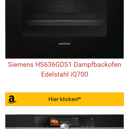
Siemens HS636GDS1 Dampfbackofen
Edelstahl iQ700
Hier klicken!*