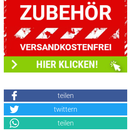
teilen
twittern
teilen