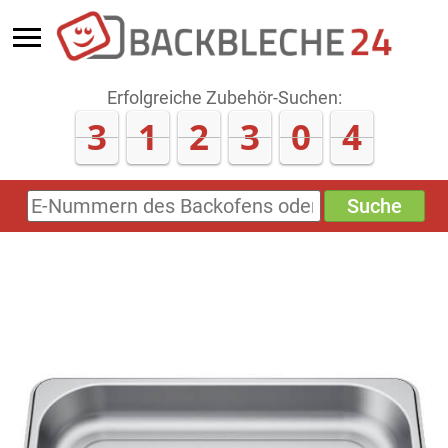
Erfolgreiche Zubehör-Suchen:
3
1
2
3
0
4
Suche
E-
Nummern
des
Backofens
oder
Zubehörs
(keine
Sonderzeichen)