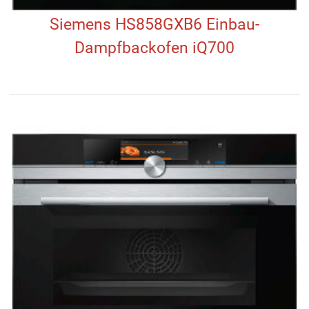
Siemens HS858GXB6 Einbau-
Dampfbackofen iQ700