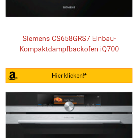
Siemens CS658GRS7 Einbau-
Kompaktdampfbackofen iQ700
Hier klicken!*