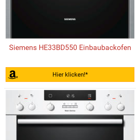
Siemens HE33BD550 Einbaubackofen
Hier klicken!*