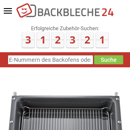
Erfolgreiche Zubehör-Suchen:
3
1
2
3
2
1
Suche
E-
Nummern
des
Backofens
oder
Zubehörs
(keine
Sonderzeichen)