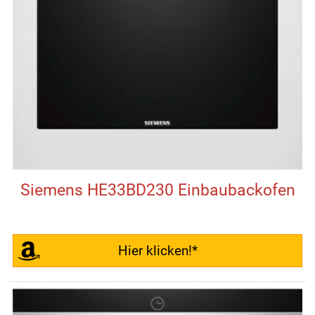
Siemens HE33BD230 Einbaubackofen
Hier klicken!*