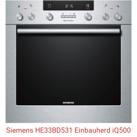
Siemens HE33BD531 Einbauherd iQ500