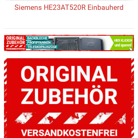
Siemens HE23AT520R Einbauherd