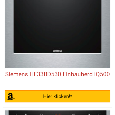
Siemens HE33BD530 Einbauherd iQ500
Hier klicken!*