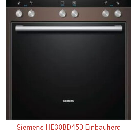
Siemens HE30BD450 Einbauherd