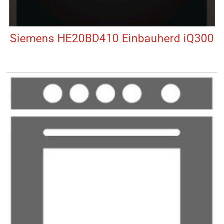
Siemens HE20BD410 Einbauherd iQ300