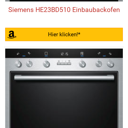
Siemens HE23BD510 Einbaubackofen
Hier klicken!*