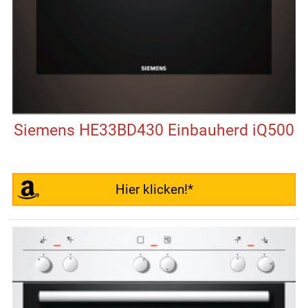
Siemens HE33BD430 Einbauherd iQ500
Hier klicken!*