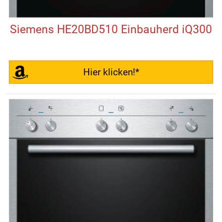
Siemens HE20BD510 Einbauherd iQ300
Hier klicken!*