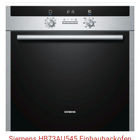
Siemens HB73AU545 Einbaubackofen