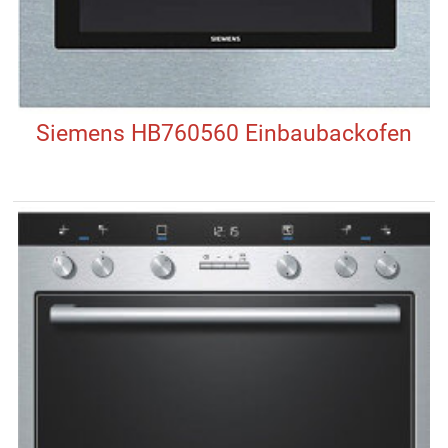
Siemens HB760560 Einbaubackofen