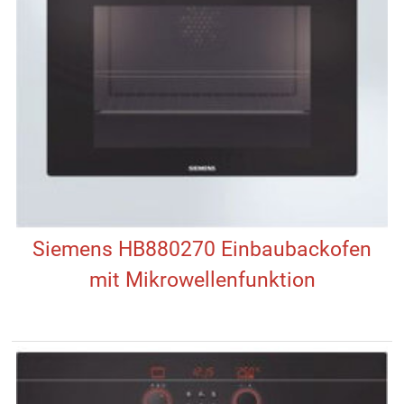
Siemens HB880270 Einbaubackofen
mit Mikrowellenfunktion