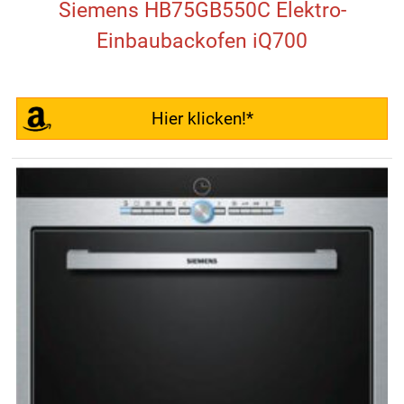
Siemens HB75GB550C Elektro-
Einbaubackofen iQ700
Hier klicken!*