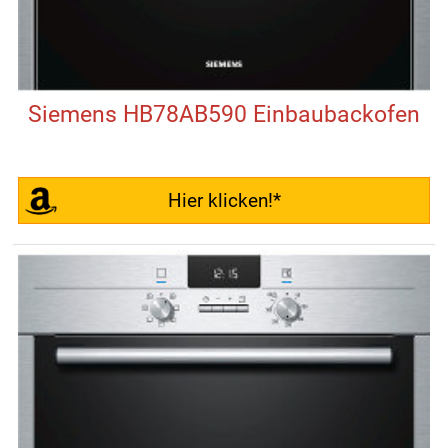
Siemens HB78AB590 Einbaubackofen
Hier klicken!*