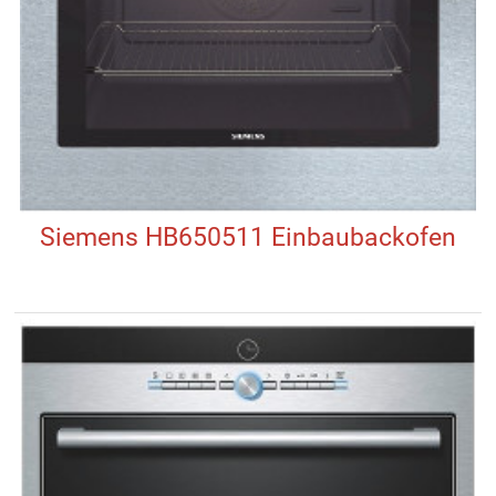
Siemens HB650511 Einbaubackofen