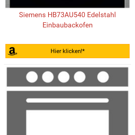
Siemens HB73AU540 Edelstahl
Einbaubackofen
Hier klicken!*