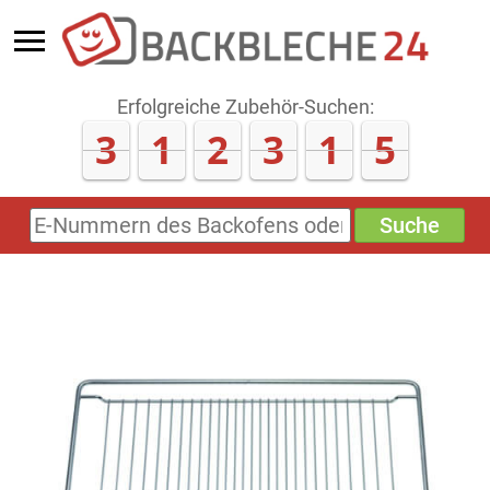
Erfolgreiche Zubehör-Suchen:
3
1
2
3
1
5
Suche
E-
Nummern
des
Backofens
oder
Zubehörs
(keine
Sonderzeichen)