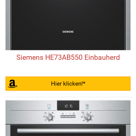
Siemens HE73AB550 Einbauherd
Hier klicken!*