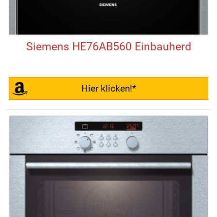
Siemens HE76AB560 Einbauherd
Hier klicken!*