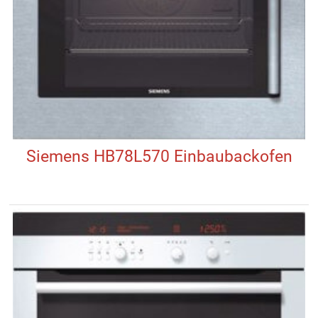
Siemens HB78L570 Einbaubackofen