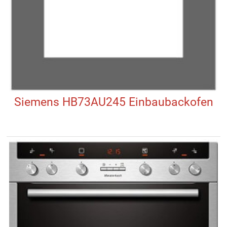
Siemens HB73AU245 Einbaubackofen