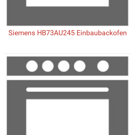
Siemens HB73AU245 Einbaubackofen