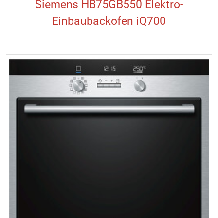
Siemens HB75GB550 Elektro-
Einbaubackofen iQ700