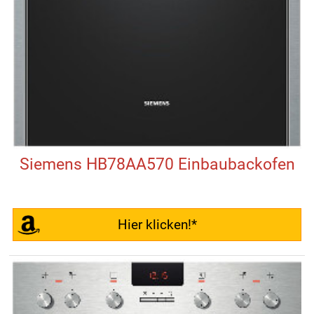
Siemens HB78AA570 Einbaubackofen
Hier klicken!*