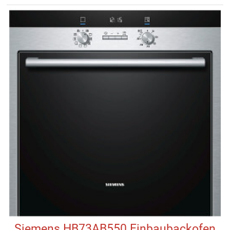
Siemens HB73AB550 Einbaubackofen