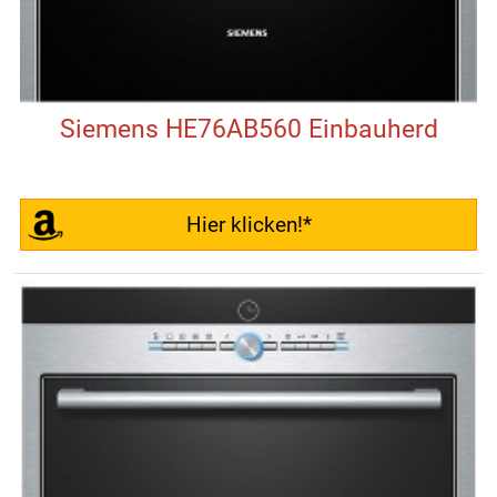
Siemens HE76AB560 Einbauherd
Hier klicken!*