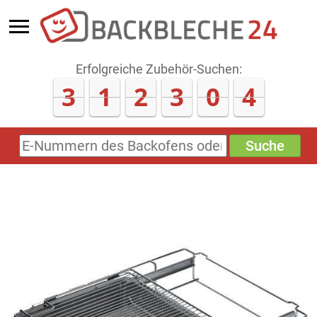
Erfolgreiche Zubehör-Suchen:
3
1
2
3
0
4
Suche
E-
Nummern
des
Backofens
oder
Zubehörs
(keine
Sonderzeichen)