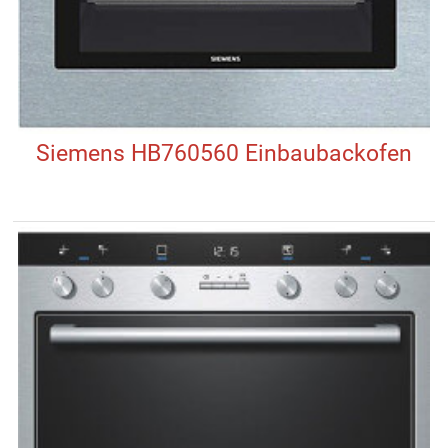
Siemens HB760560 Einbaubackofen