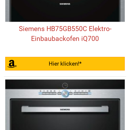
Siemens HB75GB550C Elektro-
Einbaubackofen iQ700
Hier klicken!*