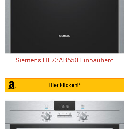
Siemens HE73AB550 Einbauherd
Hier klicken!*