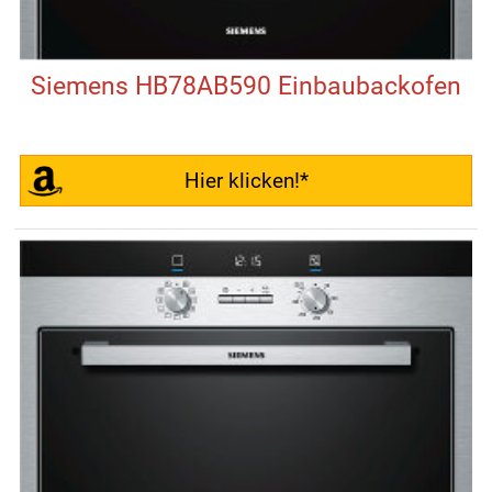
Siemens HB78AB590 Einbaubackofen
Hier klicken!*