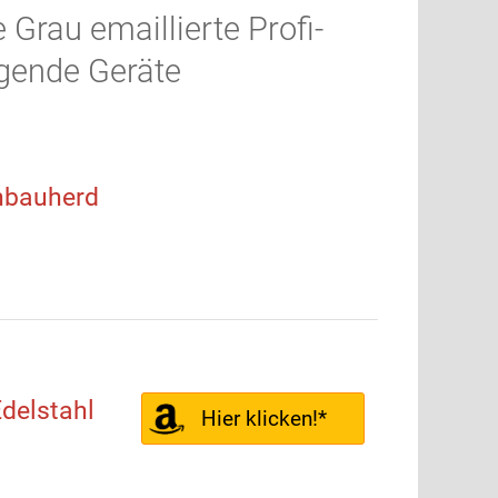
rau emaillierte Profi-
lgende Geräte
nbauherd
delstahl
Hier klicken!*