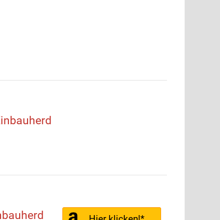
inbauherd
nbauherd
Hier klicken!*