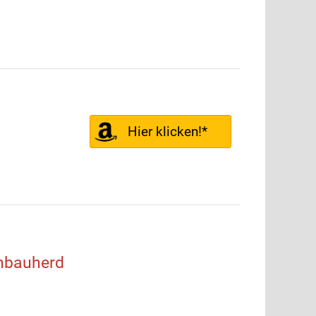
Hier klicken!*
nbauherd