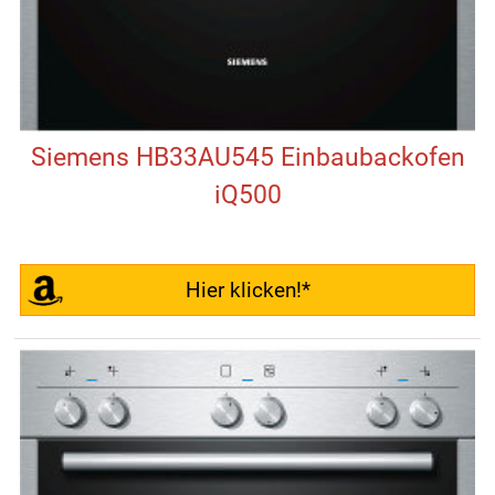
Siemens HB33AU545 Einbaubackofen
iQ500
Hier klicken!*