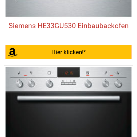
Siemens HE33GU530 Einbaubackofen
Hier klicken!*