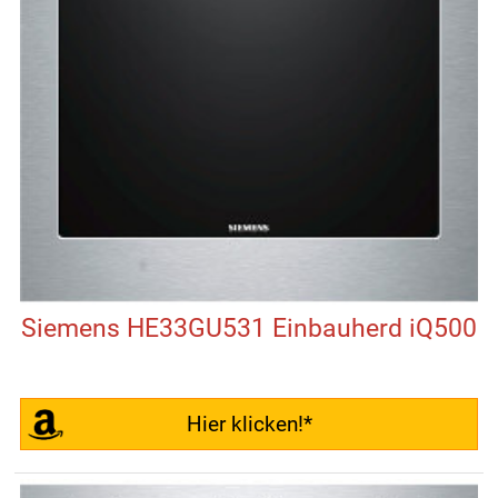
Siemens HE33GU531 Einbauherd iQ500
Hier klicken!*