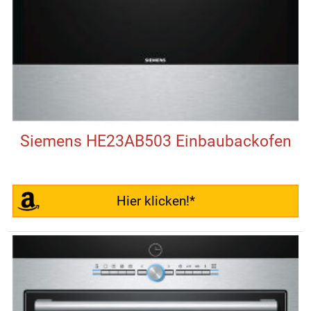
Siemens HE23AB503 Einbaubackofen
Hier klicken!*