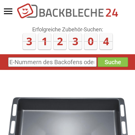
Erfolgreiche Zubehör-Suchen:
3
1
2
3
0
4
Suche
E-
Nummern
des
Backofens
oder
Zubehörs
(keine
Sonderzeichen)