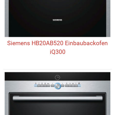
Siemens HB20AB520 Einbaubackofen
iQ300