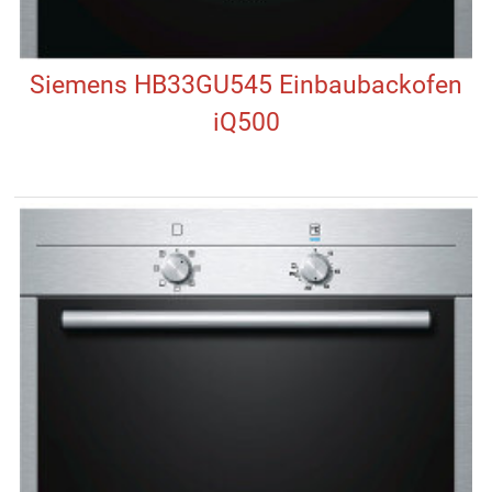
Siemens HB33GU545 Einbaubackofen
iQ500