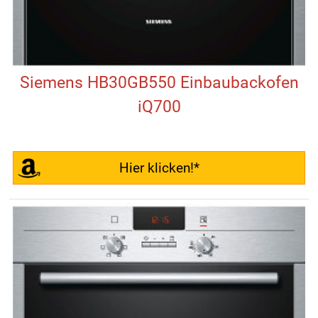
Siemens HB30GB550 Einbaubackofen
iQ700
Hier klicken!*