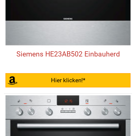
Siemens HE23AB502 Einbauherd
Hier klicken!*