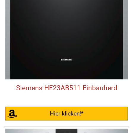
Siemens HE23AB511 Einbauherd
Hier klicken!*