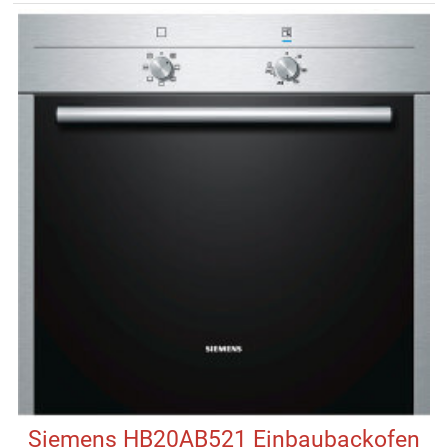
Siemens HB20AB521 Einbaubackofen