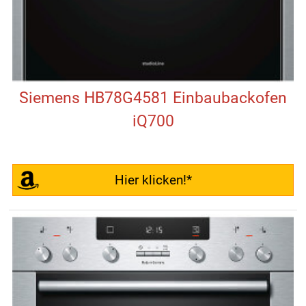
Siemens HB78G4581 Einbaubackofen
iQ700
Hier klicken!*