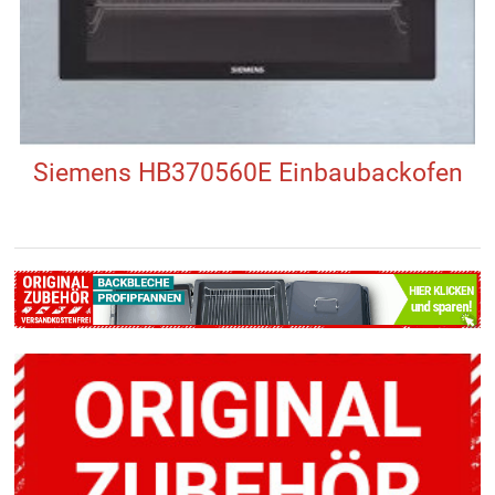
Siemens HB370560E Einbaubackofen