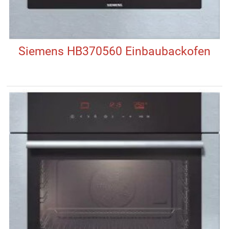
Siemens HB370560 Einbaubackofen