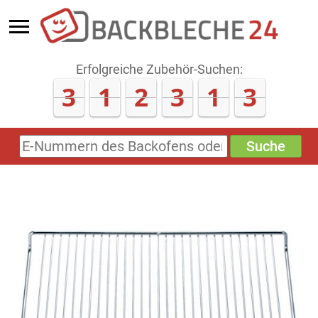
Erfolgreiche Zubehör-Suchen:
3
1
2
3
2
0
Suche
E-
Nummern
des
Backofens
oder
Zubehörs
(keine
Sonderzeichen)