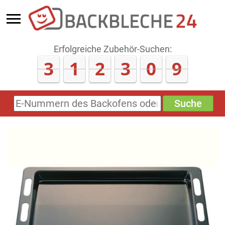
Erfolgreiche Zubehör-Suchen:
3
1
2
3
0
9
Suche
E-
Nummern
des
Backofens
oder
Zubehörs
(keine
Sonderzeichen)