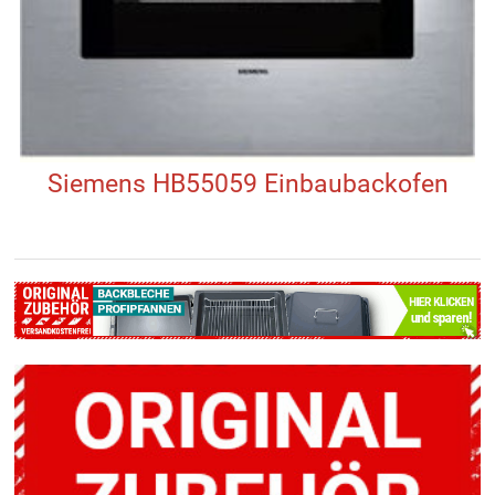
Siemens HB55059 Einbaubackofen