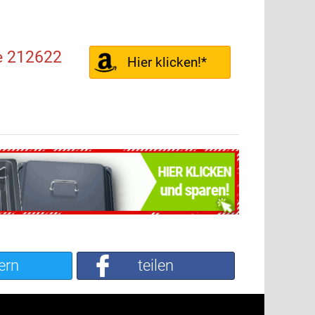
e 212622
Hier klicken!*
ern
teilen