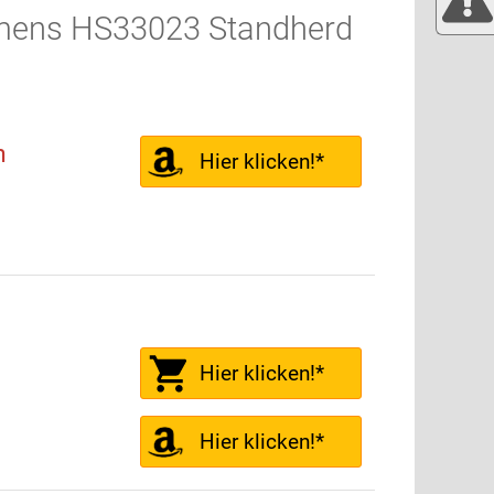
emens HS33023 Standherd
h
Hier klicken!*
Hier klicken!*
Hier klicken!*