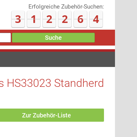
Erfolgreiche Zubehör-Suchen:
3
1
2
2
9
9
Suche
s HS33023 Standherd
Zur Zubehör-Liste