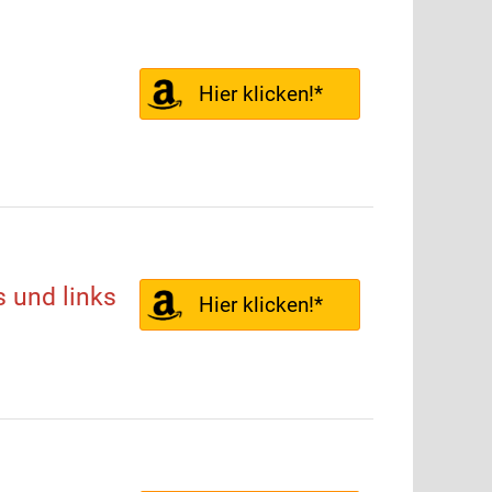
Hier klicken!*
s und links
Hier klicken!*