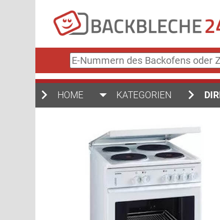
E-
Nummern
des
Backofens
HOME
KATEGORIEN
DIR
oder
Zubehörs
(keine
Sonderzeichen)