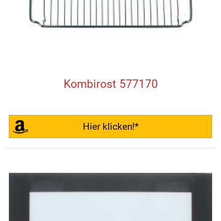
Kombirost 577170
Hier klicken!*