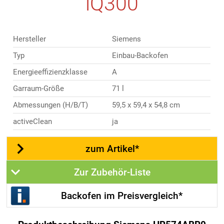
iQ300
Hersteller
Siemens
Typ
Einbau-Backofen
Energieeffizienzklasse
A
Garraum-Größe
71 l
Abmessungen (H/B/T)
59,5 x 59,4 x 54,8 cm
activeClean
ja
zum Artikel*
Zur Zubehör-Liste
Backofen im Preisvergleich*