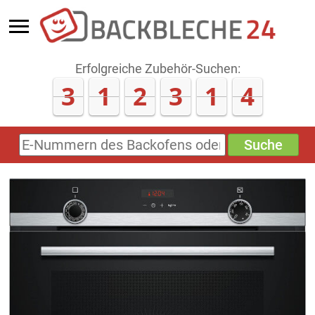
Erfolgreiche Zubehör-Suchen:
3
1
2
3
1
5
Suche
E-
Nummern
des
Backofens
oder
Zubehörs
(keine
Sonderzeichen)