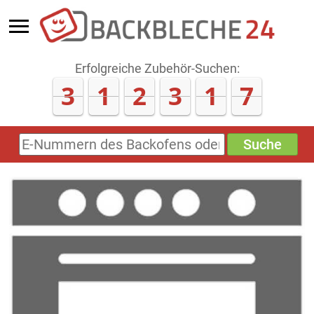
Erfolgreiche Zubehör-Suchen:
3
1
2
3
2
1
Suche
E-
Nummern
des
Backofens
oder
Zubehörs
(keine
Sonderzeichen)