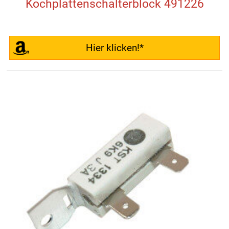
Kochplattenschalterblock 491226
Hier klicken!*