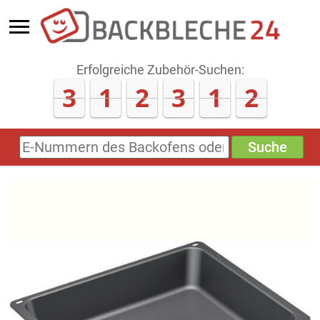
Erfolgreiche Zubehör-Suchen:
3
1
2
3
1
8
Suche
E-
Nummern
des
Backofens
oder
Zubehörs
(keine
Sonderzeichen)