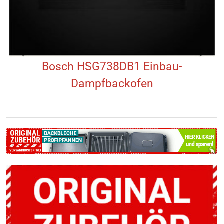
Bosch HSG738DB1 Einbau-
Dampfbackofen