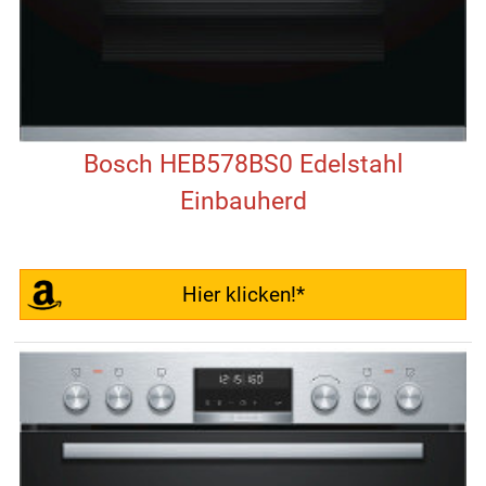
Bosch HEB578BS0 Edelstahl
Einbauherd
Hier klicken!*