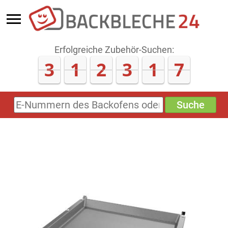
Erfolgreiche Zubehör-Suchen:
3
1
2
3
1
8
Suche
E-
Nummern
des
Backofens
oder
Zubehörs
(keine
Sonderzeichen)