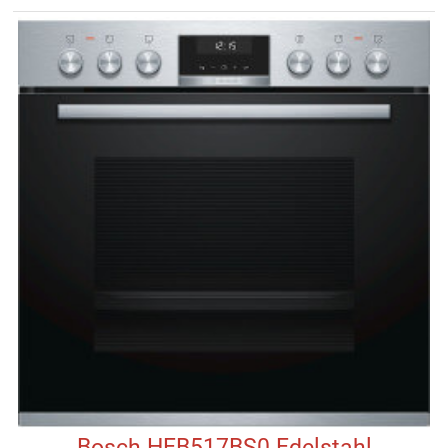
Bosch HEB517BS0 Edelstahl