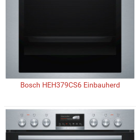
Bosch HEH379CS6 Einbauherd