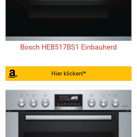
Bosch HEB517BS1 Einbauherd
Hier klicken!*