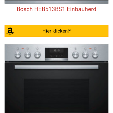
Bosch HEB513BS1 Einbauherd
Hier klicken!*