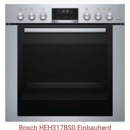
Bosch HEH317BS0 Einbauherd