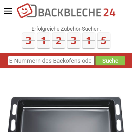
Erfolgreiche Zubehör-Suchen:
3
1
2
3
1
6
Suche
E-
Nummern
des
Backofens
oder
Zubehörs
(keine
Sonderzeichen)