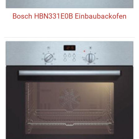
Bosch HBN331E0B Einbaubackofen