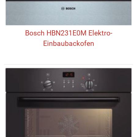
Bosch HBN231E0M Elektro-
Einbaubackofen