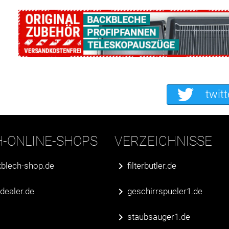
twitt
H-ONLINE-SHOPS
VERZEICHNISSE
blech-shop.de
filterbutler.de
erdealer.de
geschirrspueler1.de
staubsauger1.de