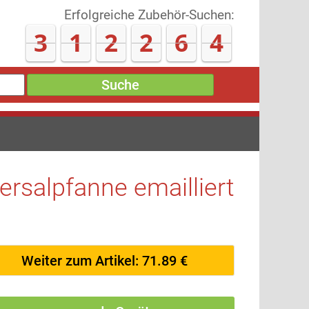
Erfolgreiche Zubehör-Suchen:
3
1
2
2
9
8
Suche
rsalpfanne emailliert
Weiter zum Artikel: 71.89 €