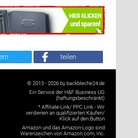
ern
teilen
© 2013 - 2026 by backbleche24.de
Ein Service der H&F Business UG
(haftungsbeschränkt)
* Affiliate-Link/ PPC Link - Wir
verdienen an qualifizierten Käufen/
Klick auf den Button
Amazon und das Amazon-Logo sind
Warenzeichen von Amazon.com, Inc.