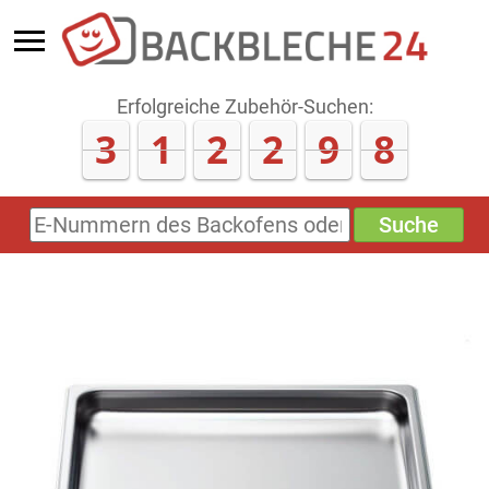
Erfolgreiche Zubehör-Suchen:
3
1
2
3
0
2
Suche
E-
Nummern
des
Backofens
oder
Zubehörs
(keine
Sonderzeichen)