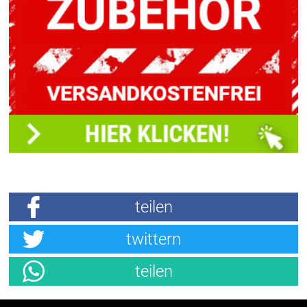
teilen
twittern
teilen