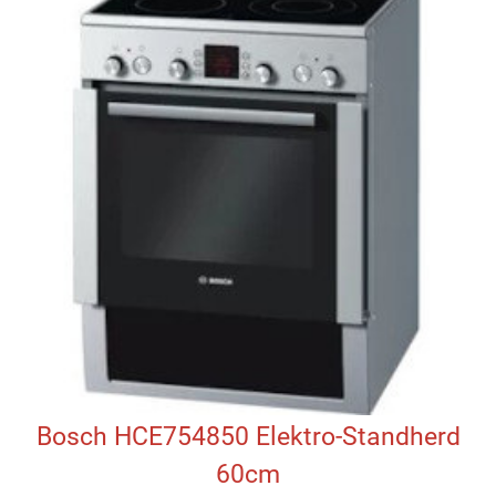
Bosch HCE754850 Elektro-Standherd
60cm