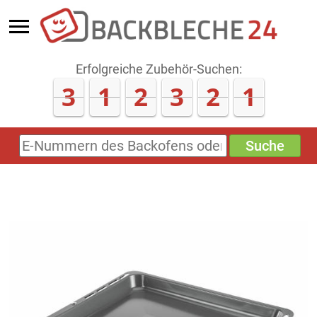
Erfolgreiche Zubehör-Suchen:
3
1
2
3
2
1
Suche
E-
Nummern
des
Backofens
oder
Zubehörs
(keine
Sonderzeichen)