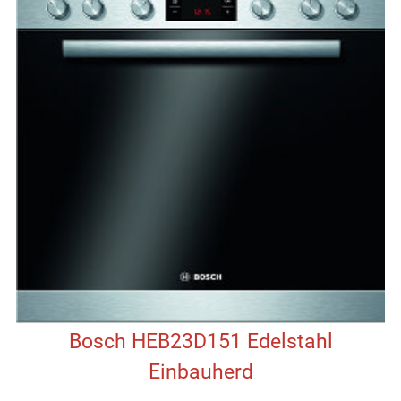
Bosch HEB23D151 Edelstahl
Einbauherd