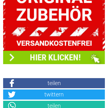
teilen
twittern
teilen