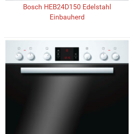
Bosch HEB24D150 Edelstahl
Einbauherd