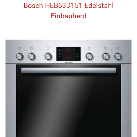
Bosch HEB63D151 Edelstahl
Einbauherd