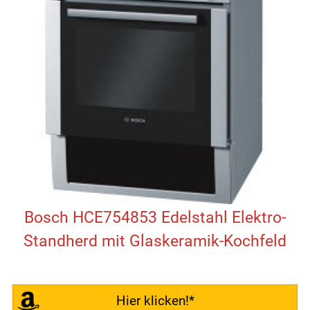
Bosch HCE754853 Edelstahl Elektro-
Standherd mit Glaskeramik-Kochfeld
Hier klicken!*