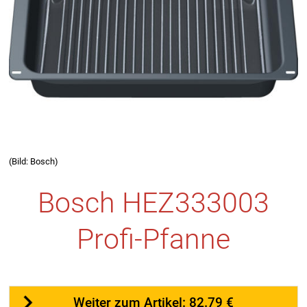
(Bild: Bosch)
Bosch HEZ333003
Profi-Pfanne
Weiter zum Artikel: 82.79 €