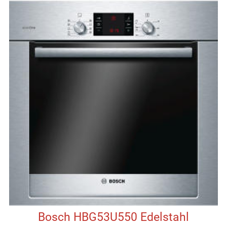
Bosch HBG53U550 Edelstahl