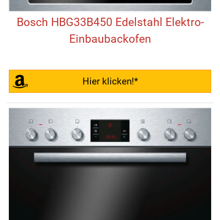
Bosch HBG33B450 Edelstahl Elektro-
Einbaubackofen
Hier klicken!*