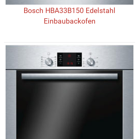
Bosch HBA33B150 Edelstahl
Einbaubackofen