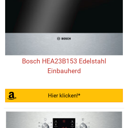
Bosch HEA23B153 Edelstahl
Einbauherd
Hier klicken!*