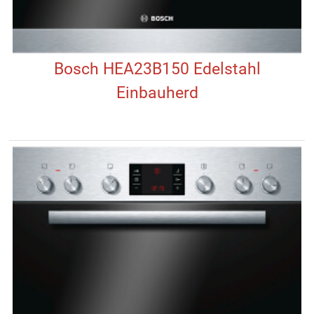
Bosch HEA23B150 Edelstahl
Einbauherd