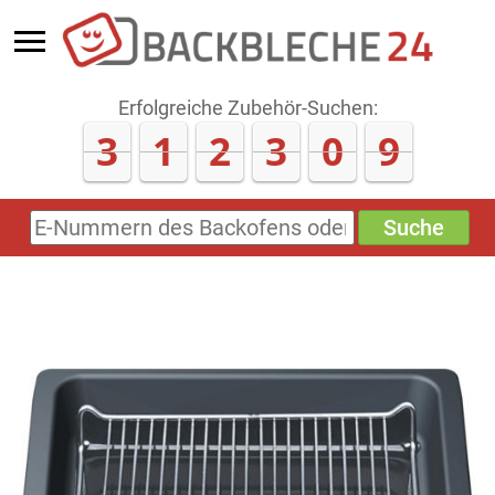
Erfolgreiche Zubehör-Suchen:
3
1
2
3
0
9
Suche
E-
Nummern
des
Backofens
oder
Zubehörs
(keine
Sonderzeichen)