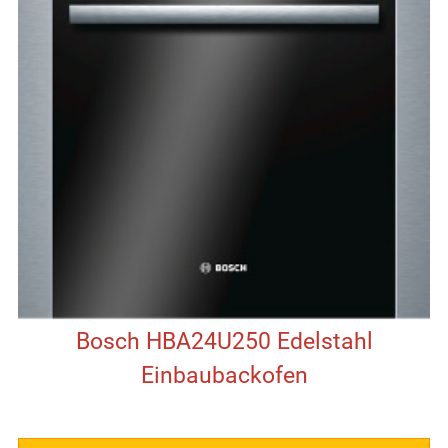
Bosch HBA24U250 Edelstahl
Einbaubackofen