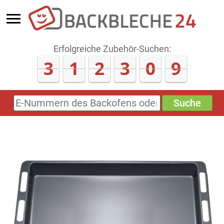
Erfolgreiche Zubehör-Suchen:
3
1
2
3
0
9
Suche
E-
Nummern
des
Backofens
oder
Zubehörs
(keine
Sonderzeichen)