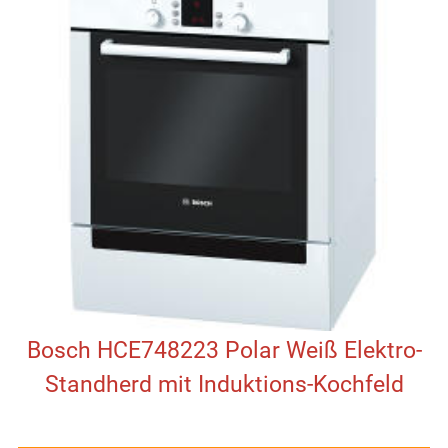
Bosch HCE748223 Polar Weiß Elektro-
Standherd mit Induktions-Kochfeld