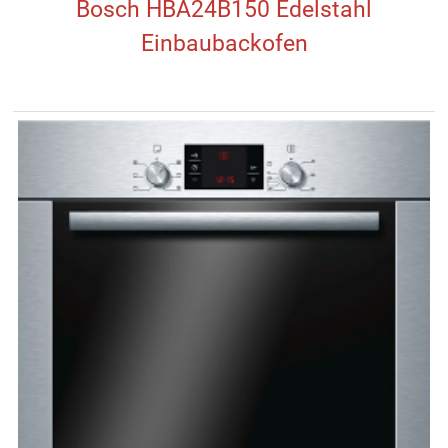
Bosch HBA24B150 Edelstahl
Einbaubackofen