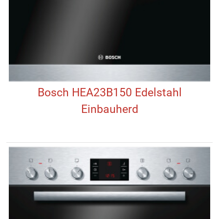
Bosch HEA23B150 Edelstahl
Einbauherd