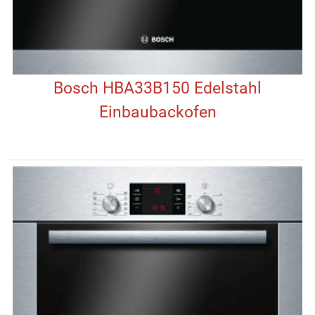
Bosch HBA33B150 Edelstahl
Einbaubackofen