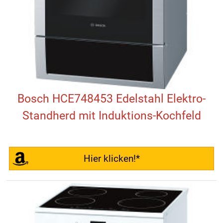
Bosch HCE748453 Edelstahl Elektro-
Standherd mit Induktions-Kochfeld
Hier klicken!*