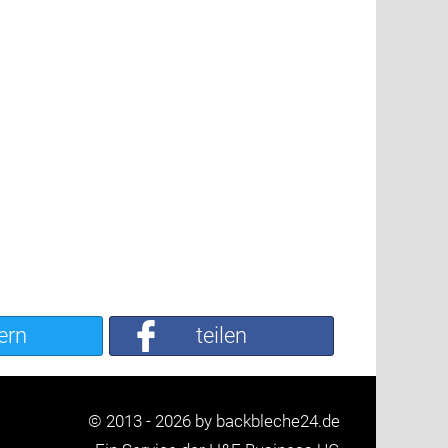
ern
teilen
© 2013 - 2026 by backbleche24.de