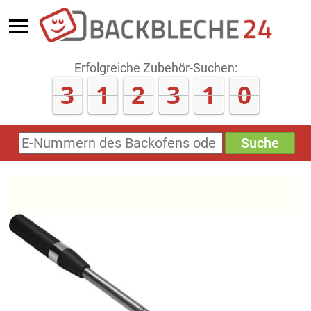
Erfolgreiche Zubehör-Suchen:
3
1
2
3
1
5
Suche
E-
Nummern
des
Backofens
oder
Zubehörs
(keine
Sonderzeichen)