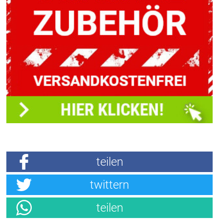
teilen
twittern
teilen