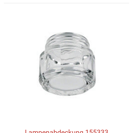
Lampenabdeckung 155333