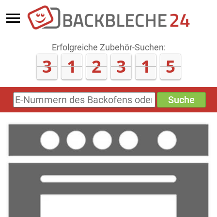
Erfolgreiche Zubehör-Suchen:
3
1
2
3
1
6
Suche
E-
Nummern
des
Backofens
oder
Zubehörs
(keine
Sonderzeichen)