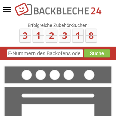
Erfolgreiche Zubehör-Suchen:
3
1
2
3
2
1
Suche
E-
Nummern
des
Backofens
oder
Zubehörs
(keine
Sonderzeichen)