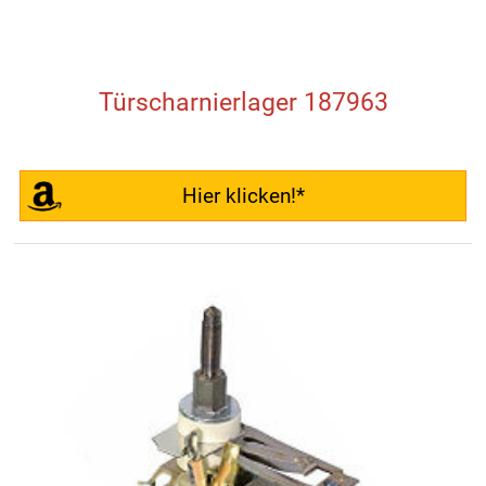
Türscharnierlager 187963
Hier klicken!*