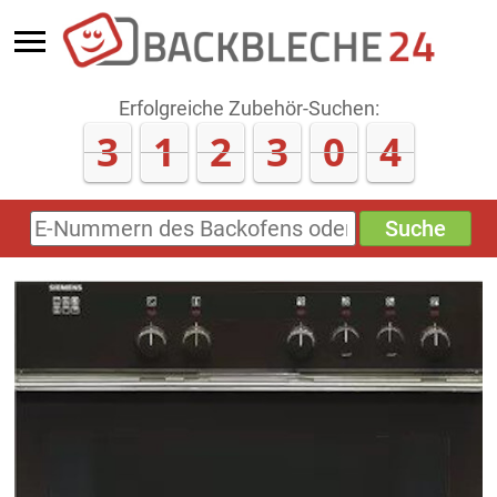
Erfolgreiche Zubehör-Suchen:
3
1
2
3
0
4
Suche
E-
Nummern
des
Backofens
oder
Zubehörs
(keine
Sonderzeichen)