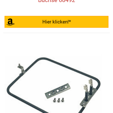
Buchse 68492
Hier klicken!*