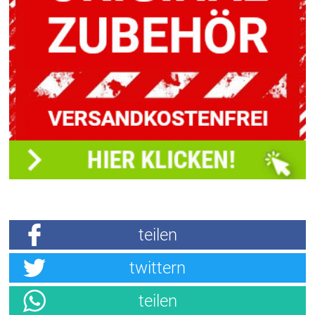
teilen
twittern
teilen