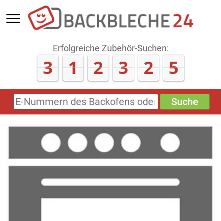
Erfolgreiche Zubehör-Suchen:
3
1
2
3
2
5
Suche
E-
Nummern
des
Backofens
oder
Zubehörs
(keine
Sonderzeichen)