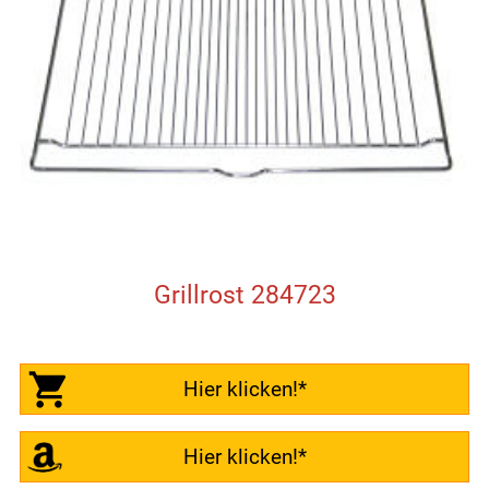
Grillrost 284723
Hier klicken!*
Hier klicken!*