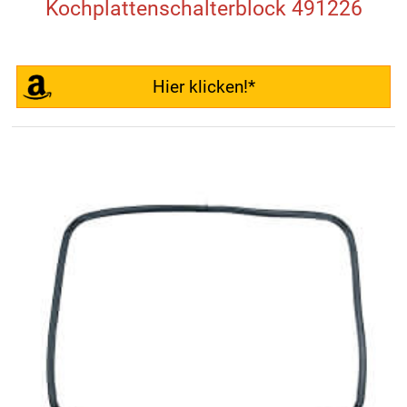
Kochplattenschalterblock 491226
Hier klicken!*