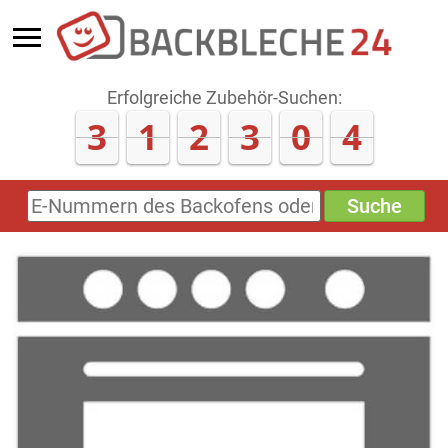
Erfolgreiche Zubehör-Suchen:
3
1
2
3
0
4
Suche
E-
Nummern
des
Backofens
oder
Zubehörs
(keine
Sonderzeichen)