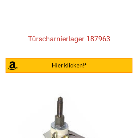
Türscharnierlager 187963
Hier klicken!*