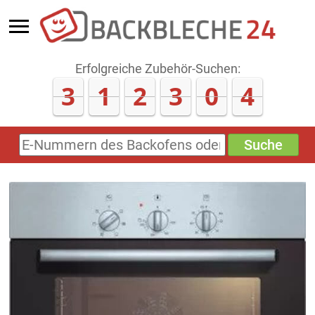
Erfolgreiche Zubehör-Suchen:
3
1
2
3
0
4
Suche
E-
Nummern
des
Backofens
oder
Zubehörs
(keine
Sonderzeichen)