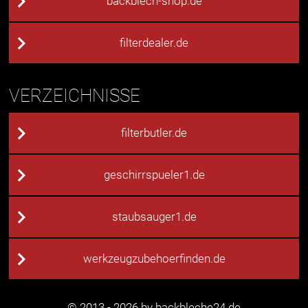
backblech-shop.de
filterdealer.de
VERZEICHNISSE
filterbutler.de
geschirrspueler1.de
staubsauger1.de
werkzeugzubehoerfinden.de
© 2013 - 2026 by backbleche24.de