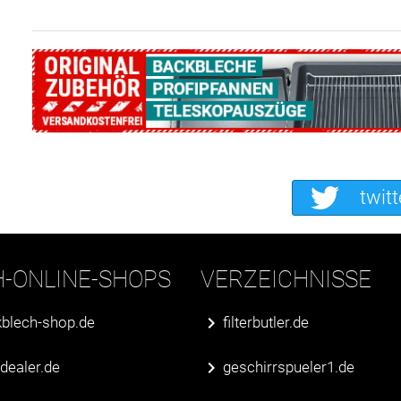
twitt
H-ONLINE-SHOPS
VERZEICHNISSE
blech-shop.de
filterbutler.de
erdealer.de
geschirrspueler1.de