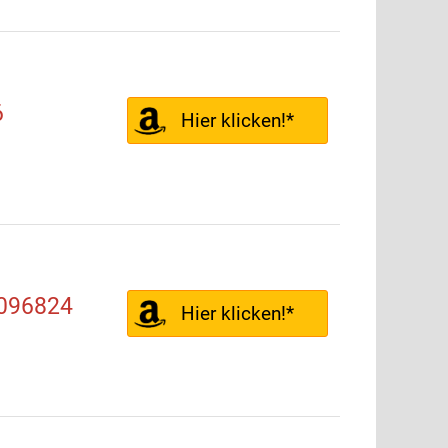
6
Hier klicken!*
 096824
Hier klicken!*