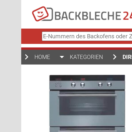
E-
Nummern
des
Backofens
HOME
KATEGORIEN
DIR
oder
Zubehörs
(keine
Sonderzeichen)