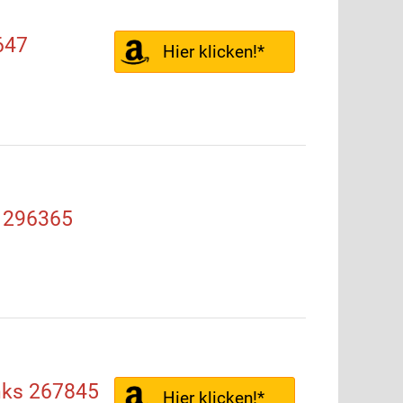
647
Hier klicken!*
e 296365
inks 267845
Hier klicken!*