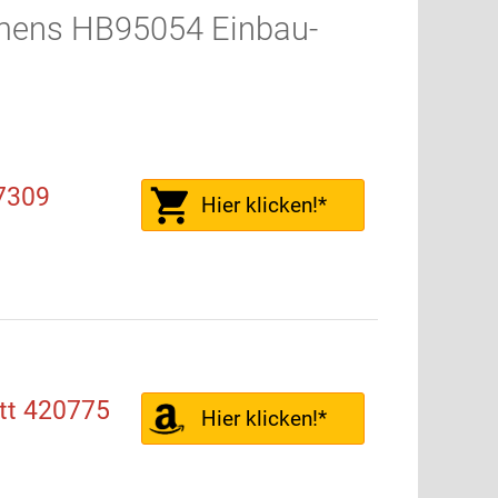
emens HB95054 Einbau-
7309
Hier klicken!*
tt 420775
Hier klicken!*