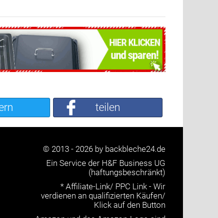
ern
teilen
© 2013 - 2026 by backbleche24.de
Ein Service der H&F Business UG
(haftungsbeschränkt)
* Affiliate-Link/ PPC Link - Wir
verdienen an qualifizierten Käufen/
Klick auf den Button