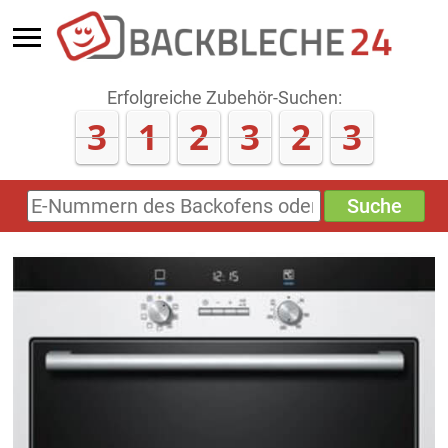
Erfolgreiche Zubehör-Suchen:
3
1
2
3
2
3
Suche
E-
Nummern
des
Backofens
oder
Zubehörs
(keine
Sonderzeichen)