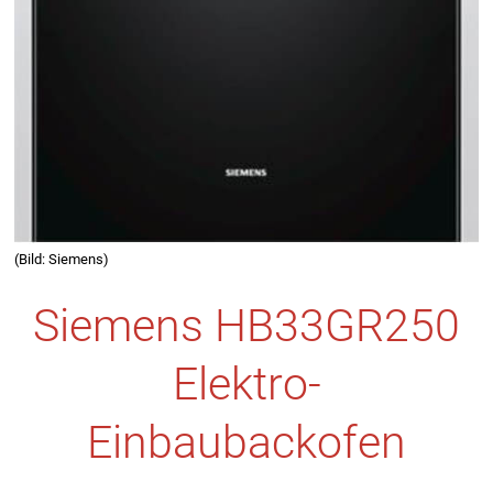
(Bild: Siemens)
Siemens HB33GR250
Elektro-
Einbaubackofen