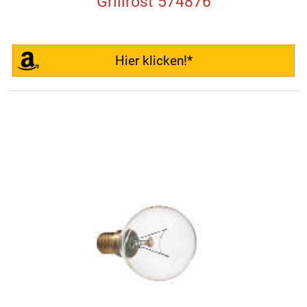
Grillrost 574876
Hier klicken!*