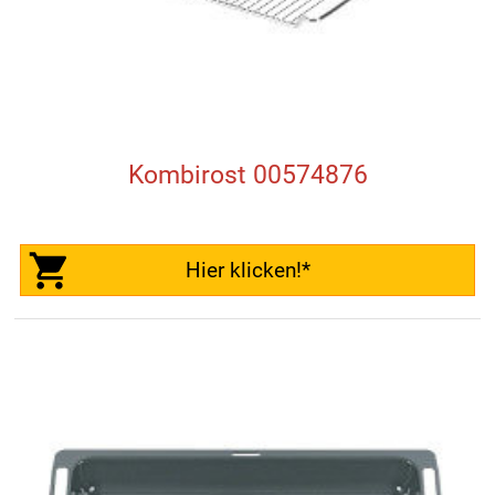
Kombirost 00574876
Hier klicken!*