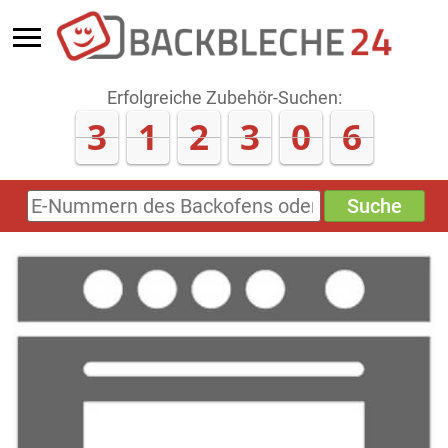
Erfolgreiche Zubehör-Suchen:
3
1
2
3
0
9
Suche
E-
Nummern
des
Backofens
oder
Zubehörs
(keine
Sonderzeichen)