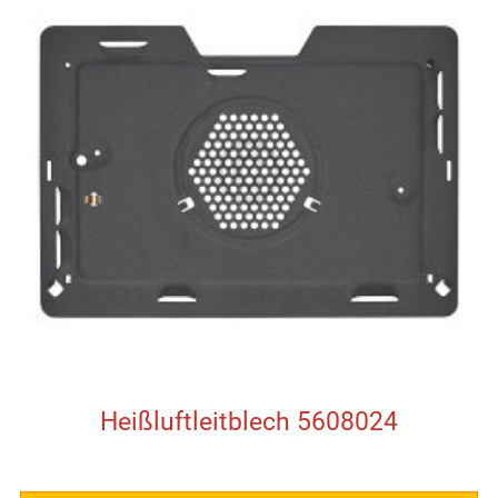
Heißluftleitblech 5608024