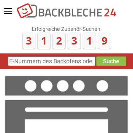
Erfolgreiche Zubehör-Suchen:
3
1
2
3
2
2
Suche
E-
Nummern
des
Backofens
oder
Zubehörs
(keine
Sonderzeichen)