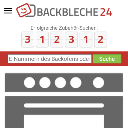
Erfolgreiche Zubehör-Suchen:
3
1
2
3
1
6
Suche
E-
Nummern
des
Backofens
oder
Zubehörs
(keine
Sonderzeichen)