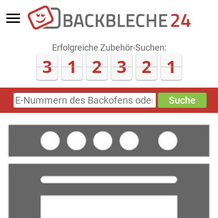
Erfolgreiche Zubehör-Suchen:
3
1
2
3
2
4
Suche
E-
Nummern
des
Backofens
oder
Zubehörs
(keine
Sonderzeichen)