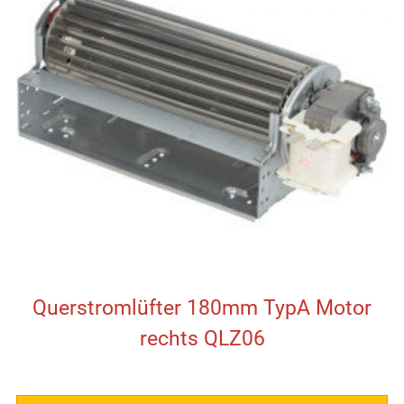
Querstromlüfter 180mm TypA Motor
rechts QLZ06