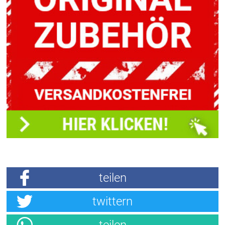
teilen
twittern
teilen