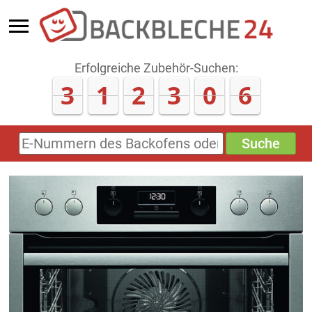
Erfolgreiche Zubehör-Suchen:
3
1
2
3
0
9
Suche
E-
Nummern
des
Backofens
oder
Zubehörs
(keine
Sonderzeichen)