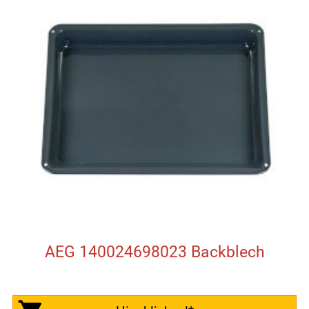
AEG 140024698023 Backblech