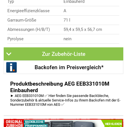
Typ
Einbauherd
Energieeffizienzklasse
A
Garraum-Größe
71 l
Abmessungen (H/B/T)
59,4 x 59,5 x 56,7 cm
Pyrolyse
nein
Zur Zubehör-Liste
Backofen im Preisvergleich*
Produktbeschreibung AEG EEB331010M
Einbauherd
► AEG EEB331010M ✅ Hier finden Sie passende Backbleche,
Sonderzubehör & aktuelle Service-Infos zu Ihrem Backofen mit der E-
Nummer EEB331010M von AEG ✅