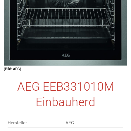
(Bild: AEG)
AEG EEB331010M
Einbauherd
Hersteller
AEG