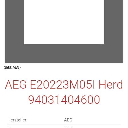
(Bild: AEG)
AEG E20223M05I Herd
94031404600
Hersteller
AEG