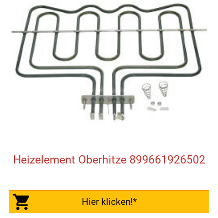
Heizelement Oberhitze 899661926502
Hier klicken!*