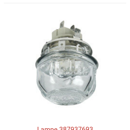
Lampe 387937693