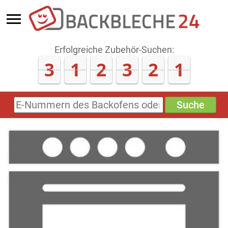
Erfolgreiche Zubehör-Suchen:
3
1
2
3
2
1
Suche
E-
Nummern
des
Backofens
oder
Zubehörs
(keine
Sonderzeichen)