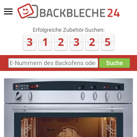
Erfolgreiche Zubehör-Suchen:
3
1
2
3
2
6
Suche
E-
Nummern
des
Backofens
oder
Zubehörs
(keine
Sonderzeichen)