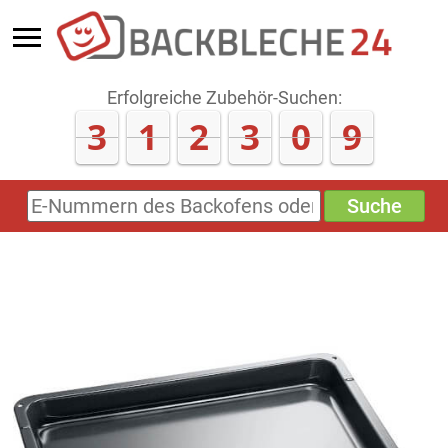
Erfolgreiche Zubehör-Suchen:
3
1
2
3
1
6
Suche
E-
Nummern
des
Backofens
oder
Zubehörs
(keine
Sonderzeichen)