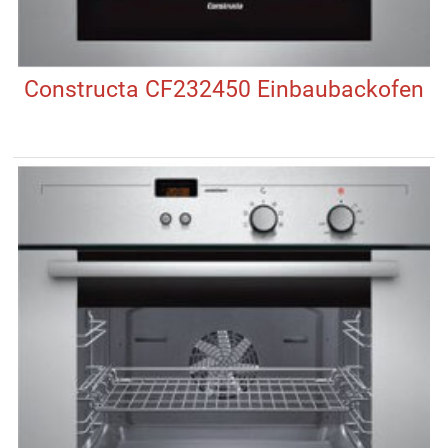
Constructa CF232450 Einbaubackofen