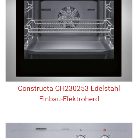
Constructa CH230253 Edelstahl
Einbau-Elektroherd