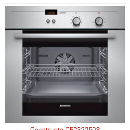
Constructa CF232250S