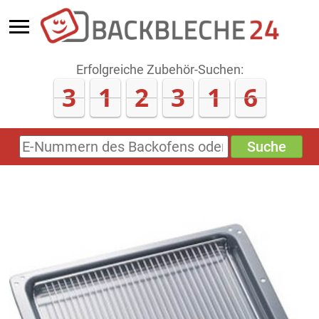
Erfolgreiche Zubehör-Suchen:
3
1
2
3
1
6
Suche
E-
Nummern
des
Backofens
oder
Zubehörs
(keine
Sonderzeichen)