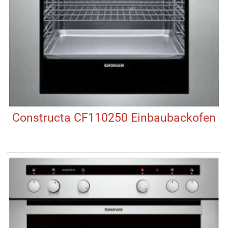
Constructa CF110250 Einbaubackofen