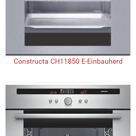
Constructa CH11850 E-Einbauherd