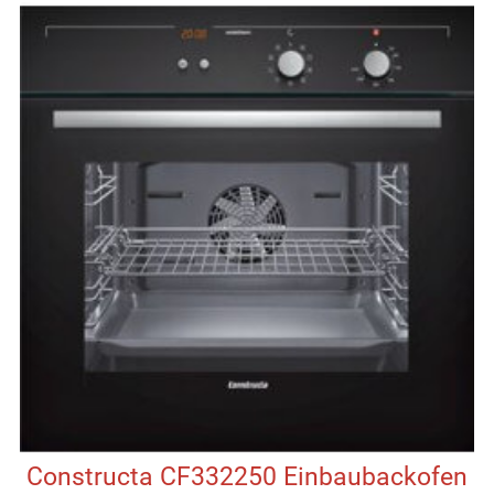
Constructa CF332250 Einbaubackofen