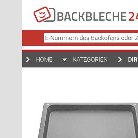
E-
Nummern
des
Backofens
HOME
KATEGORIEN
DIR
oder
Zubehörs
(keine
Sonderzeichen)