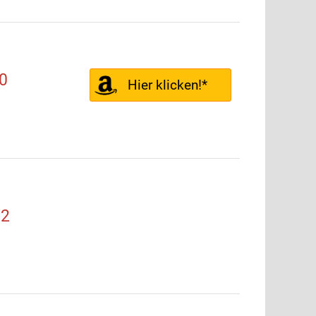
0
Hier klicken!*
52