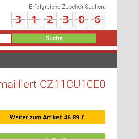
Erfolgreiche Zubehör-Suchen:
3
1
2
3
1
2
Suche
emailliert CZ11CU10E0
Weiter zum Artikel: 46.89 €