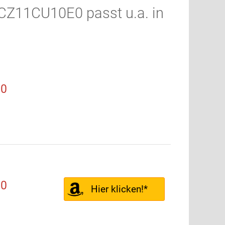
 CZ11CU10E0 passt u.a. in
50
50
Hier klicken!*