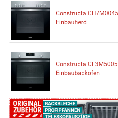
Constructa CH7M004
Einbauherd
Constructa CF3M5005
Einbaubackofen