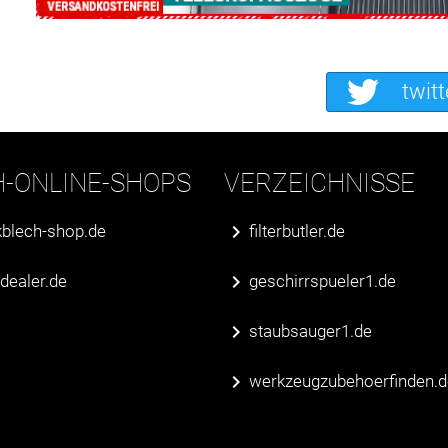
twitt
H-ONLINE-SHOPS
VERZEICHNISSE
blech-shop.de
filterbutler.de
erdealer.de
geschirrspueler1.de
staubsauger1.de
werkzeugzubehoerfinden.d